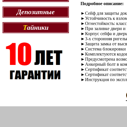
Подробное описание:
Депозитные
►Сейф для защиты доку
►Устойчивость к взлом
►Огнестойкость: класс
Т
айники
►При заливке двери и 
►Корпус сейфа и дверь
►3-х сторонняя ригель
►Защита замка от выс
►Система блокировки 
►Комплектуются кодовы
►Предусмотрена возмож
►Анкерный болт в ком
►Сертификат соответст
►Сертификат соответст
►Инструкция по экспл