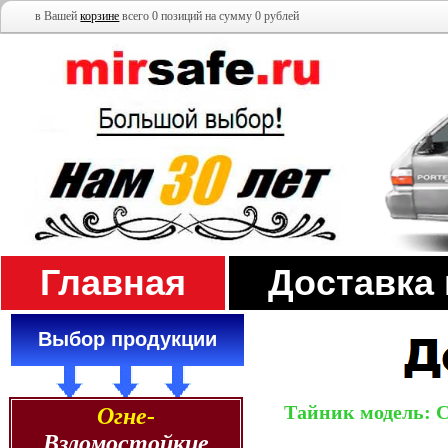
в Вашей
корзине
всего 0 позиций на сумму 0 рублей
Главная
Доставка
Выбор продукции
Тайник модель: С
Огне-
Взломостойкие