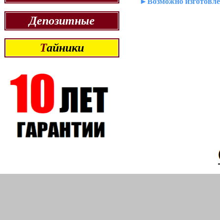
►Возможно изготовлен
Депозитные
Т
айники