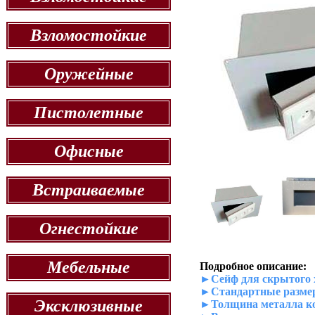
Взломостойкие
Оружейные
Пистолетные
Офисные
Встраиваемые
Огнестойкие
Мебельные
Подробное описание:
►Сейф для скрытого 
►Стандартные размеры
Эксклюзивные
►Толщина металла ко