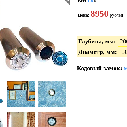
Вес:
1,8
кг
8950
Цена:
рублей
Глубина, мм:
20
Диаметр, мм:
5
Кодовый замок:
М