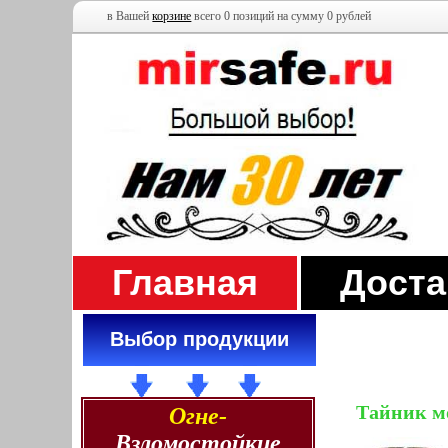
в Вашей
корзине
всего 0 позиций на сумму 0 рублей
Главная
Доста
Выбор продукции
Тайник м
Огне-
Взломостойкие