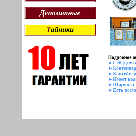
Депозитные
Т
айники
Подробное о
►Сейф для с
►Контейнер 
►Контейнер 
►Имеет кодо
►Ширина ст
►Есть возмо