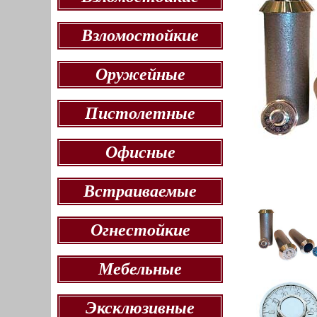
Взломостойкие
Оружейные
Пистолетные
Офисные
Встраиваемые
Огнестойкие
Мебельные
Эксклюзивные