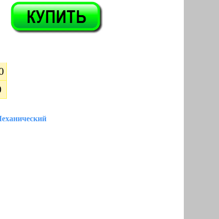
0
0
еханический