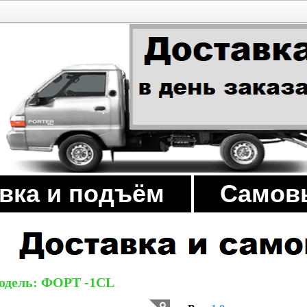
вка и подъём
Самов
одель: ФОРТ -1CL