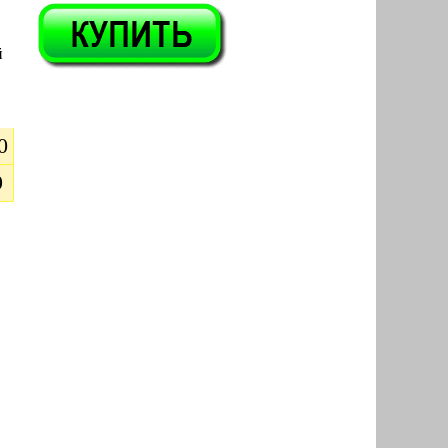
й
0
9