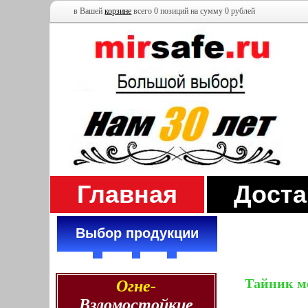
в Вашей
корзине
всего 0 позиций на сумму 0 рублей
Главная
Доста
Выбор продукции
Тайник м
Огне-
Взломостойкие