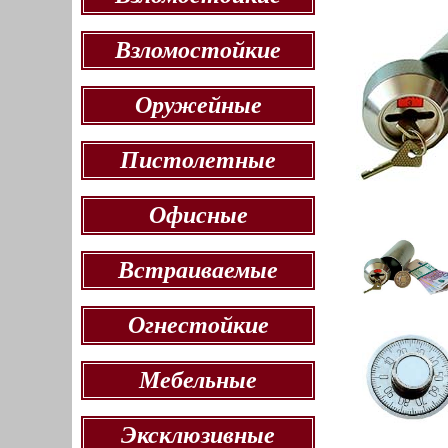
Взломостойкие
Оружейные
Пистолетные
Офисные
Встраиваемые
Огнестойкие
Мебельные
Эксклюзивные