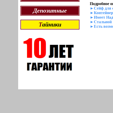
Подробное о
►Сейф для с
Депозитные
►Контейнер 
►Имеет Над
►Стальной к
Т
айники
►Есть возмо