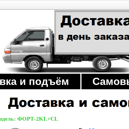
вка и подъём
Самов
одель: ФОРТ-2KL+CL