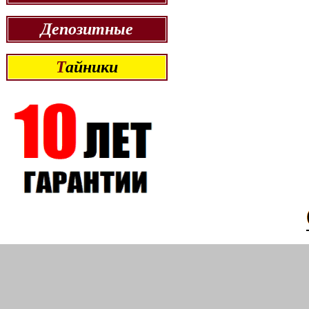
Депозитные
Т
айники