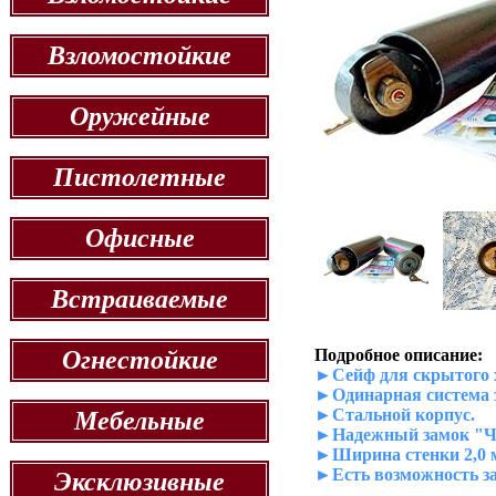
Взломостойкие
Оружейные
Пистолетные
Офисные
Встраиваемые
Огнестойкие
Подробное описание:
►Сейф для скрытого 
►Одинарная система 
►Стальной корпус.
Мебельные
►Надежный замок "Ч
►Ширина стенки 2,0 
►Есть возможность за
Эксклюзивные