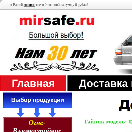
в Вашей
корзине
всего 0 позиций на сумму 0 рублей
Главная
Доставка
Выбор продукции
Тайник модель: 
Огне-
Взломостойкие