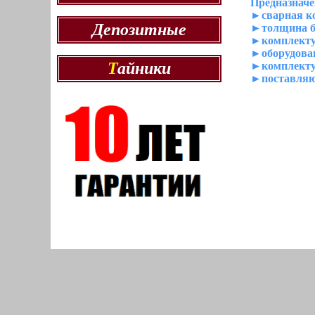
Предназначе
►сварная ко
Депозитные
►толщина бо
►комплекту
►оборудова
Т
айники
►комплекту
►поставляют