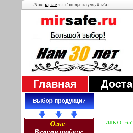
в Вашей
корзине
всего 0 позиций на сумму 0 рублей
Главная
Доста
Выбор продукции
AIKO -65
Огне-
Взломостойкие