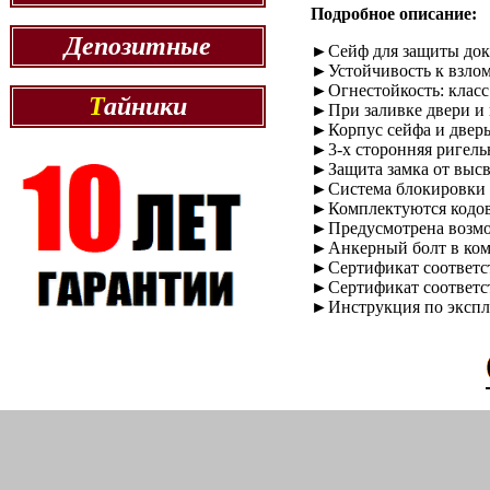
Подробное описание:
Депозитные
►Сейф для защиты доку
►Устойчивость к взлом
►Огнестойкость: класс
Т
айники
►При заливке двери и 
►Корпус сейфа и дверь
►3-х сторонняя ригель
►Защита замка от выс
►Система блокировки 
►Комплектуются кодовы
►Предусмотрена возмож
►Анкерный болт в ком
►Сертификат соответст
►Сертификат соответст
►Инструкция по экспл