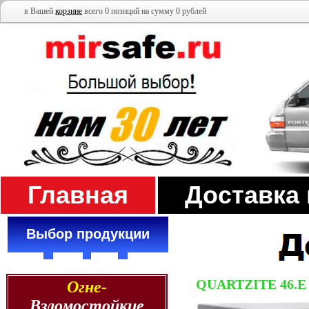
в Вашей
корзине
всего 0 позиций на сумму 0 рублей
Главная
Доставка
Выбор продукции
QUARTZITE 46.E
Огне-
Взломостойкие