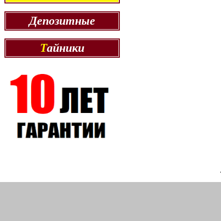
Депозитные
Т
айники